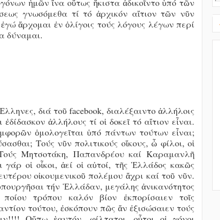
γόνων ἡμῶν ἴνα οὕτως ἥκιστα ἀδικοῖντο ὑπό τῶν
σεως γνωσόμεθα τί τό ἀρχικόν αἴτιον τῶν νῦν
ἐγώ ἄρχομαι ἐν ὀλίγοις τούς λόγους λέγων περί
τα δύναμαι.
 Ἕλληνες, διά τοῦ facebook, διαλέξαιντο ἀλλήλοις
ἐδίδασκον ἀλλήλους τί οἱ δοκεῖ τό αἴτιον εἶναι.
συμφορῶν ὁμολογεῖται ὑπό πάντων τούτων εἶναι;
σασθαι; Τούς νῦν πολιτικούς οἴκους, ὦ φίλοι, οἱ
!! Τούς Μητσοτάκη, Παπανδρέου καί Καραμανλῆ
ι γάρ οἱ οἶκοι, ἀεί οἱ αὐτοί, τῆς Ἑλλάδος κακῶς
ευτέρου οἰκουμενικοῦ πολέμου ἄχρι καί τοῦ νῦν.
ὑπουργῆσαι τήν Ἑλλάδαν, μεγάλης ἀνικανότητος
 ποίου τρόπου καλόν βίον ἐκπορίσαιεν τοῖς
αντίον τούτου, ἐσκόπουν πῶς ἄν ἐξισώσαιεν τούς
ιν!!!! Οὔπω ἑαυτόν, φίλτατοι, οὖτοι οἱ γόνοι