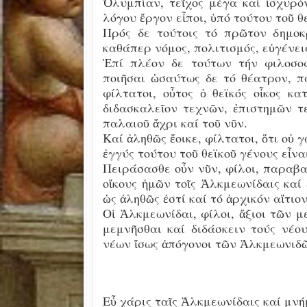
Ὀλυμπίαν, τεῖχος μέγα καί ἰσχυρόν
λόγου ἔργον εἶποι, ὑπό τούτου τοῦ θ
Πρός δε τούτοις τό πρῶτον δημοκ
καθάπερ νόμος, πολιτισμός, εὐγένει
Ἐπί πλέον δε τούτων τήν φιλοσοφ
ποιῆσαι ὡσαύτως δε τό θέατρον, π
φίλτατοι, οὖτος ὁ θεϊκός οἶκος κα
διδασκαλεῖον τεχνῶν, ἐπιστημῶν τε
παλαιοῦ ἄχρι καί τοῦ νῦν.
Καί ἀληθῶς ἔοικε, φίλτατοι, ὅτι οὐ γ
ἐγγύς τούτου τοῦ θεϊκοῦ γένους εἶνα
Πειράσασθε οὖν νῦν, φίλοι, παραβα
οἴκους ἡμῶν τοῖς Ἀλκμεωνίδαις καί
ὡς ἀληθῶς ἐστί καί τό ἀρχικόν αἴτι
Οἱ Ἀλκμεωνίδαι, φίλοι, ἄξιοι τῶν μ
μεμνῆσθαι καί διδάσκειν τούς νέ
νέων ἴσως ἀπόγονοι τῶν Ἀλκμεωνιδῶ
Εὖ χάρις ταῖς Ἀλκμεωνίδαις καί μνή