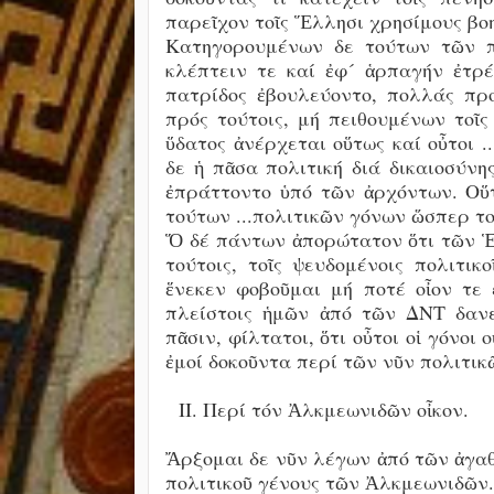
παρεῖχον τοῖς Ἕλλησι χρησίμους βοη
Κατηγορουμένων δε τούτων τῶν π
κλέπτειν τε καί ἐφ´ ἁρπαγήν ἐτρ
πατρίδος ἐβουλεύοντο, πολλάς προ
πρός τούτοις, μή πειθουμένων τοῖς
ὕδατος ἀνέρχεται οὕτως καί οὖτοι 
δε ἡ πᾶσα πολιτική διά δικαιοσύνη
ἐπράττοντο ὑπό τῶν ἀρχόντων. Οὕ
τούτων ...πολιτικῶν γόνων ὥσπερ 
Ὅ δέ πάντων ἀπορώτατον ὅτι τῶν Ἑλ
τούτοις, τοῖς ψευδομένοις πολιτικ
ἕνεκεν φοβοῦμαι μή ποτέ οἶον τε 
πλείστοις ἡμῶν ἀπό τῶν ΔΝΤ δανεί
πᾶσιν, φίλτατοι, ὅτι οὖτοι οἱ γόνοι 
ἐμοί δοκοῦντα περί τῶν νῦν πολιτικῶ
ΙΙ. Περί τόν Ἀλκμεωνιδῶν οἶκον.
Ἄρξομαι δε νῦν λέγων ἀπό τῶν ἀγα
πολιτικοῦ γένους τῶν Ἀλκμεωνιδῶν