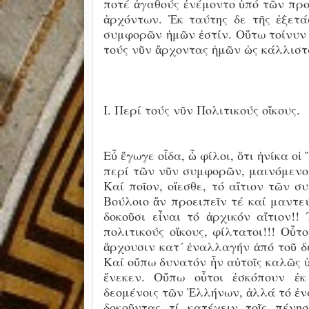
ποτέ ἀγαθούς ἐνέμοντο ὑπό τῶν προ
ἀρχόντων. Ἐκ ταύτης δε τῆς ἐξετά
συμφορῶν ἡμῶν ἐστίν. Οὕτω τοίνυν 
τούς νῦν ἄρχοντας ἡμῶν ὡς κάλλισ
Ι. Περί τούς νῦν Πολιτικούς οἴκους.
Εὖ ἔγωγε οἶδα, ὦ φίλοι, ὅτι ἡνίκα οἱ
περί τῶν νῦν συμφορῶν, μαινόμενοι 
Καί ποῖον, οἴεσθε, τό αἴτιον τῶν 
Βούλοιο ἄν προειπεῖν τέ καί μαντεύ
δοκοῦσι εἶναι τό ἀρχικόν αἴτιον
πολιτικούς οἴκους, φίλτατοι!!! Οὖτο
ἄρχουσιν κατ´ ἐναλλαγήν ἀπό τοῦ δ
Καί οὔπω δυνατόν ἦν αὐτοῖς καλῶς 
ἕνεκεν. Οὔπω οὖτοι ἐσκόπουν ἐκ
δεομένοις τῶν Ἑλλήνων, ἀλλά τό ἐν
δοκοῦντας τί κατέχειν τοῖς πένησ