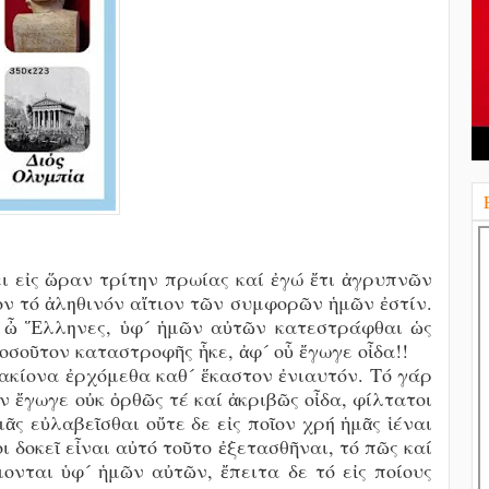
ει εἰς ὥραν τρίτην πρωίας καί ἐγώ ἔτι ἀγρυπνῶν
ον τό ἀληθινόν αἴτιον τῶν συμφορῶν ἡμῶν ἐστίν.
 ὦ Ἕλληνες, ὑφ´ ἡμῶν αὐτῶν κατεστράφθαι ὡς
τοσοῦτον καταστροφῆς ἧκε, ἀφ´ οὗ ἔγωγε οἶδα!!
κακίονα ἐρχόμεθα καθ´ ἕκαστον ἐνιαυτόν. Τό γάρ
 ἔγωγε οὐκ ὀρθῶς τέ καί ἀκριβῶς οἶδα, φίλτατοι
ᾶς εὐλαβεῖσθαι οὔτε δε εἰς ποῖον χρή ἡμᾶς ἱέναι
ι δοκεῖ εἶναι αὐτό τοῦτο ἐξετασθῆναι, τό πῶς καί
μονται ὑφ´ ἡμῶν αὐτῶν, ἔπειτα δε τό εἰς ποίους