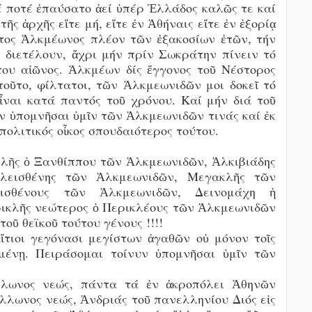
δέ ποτέ ἐπαύσατο ἀεί ὑπέρ Ἑλλάδος καλῶς τε καί
ς ἀρχῆς εἴτε μή, εἴτε ἐν Ἀθήναις εἴτε ἐν ἐξορίᾳ
ντος Ἀλκμέωνος πλέον τῶν ἐξακοσίων ἐτῶν, τήν
διετέλουν, ἄχρι μήν πρίν Σωκράτην πίνειν τό
του αἰῶνος. Ἀλκμέων δίς ἔγγονος τοῦ Νέστορος
τοῦτο, φίλτατοι, τῶν Ἀλκμεωνιδῶν μοι δοκεῖ τό
ναι κατά παντός τοῦ χρόνου. Καί μήν διά τοῦ
ἄν ὑπομνῆσαι ὑμῖν τῶν Ἀλκμεωνιδῶν τινάς καί ἐκ
 πολιτικός οἶκος σπουδαιότερος τούτου.
κλῆς ὁ Ξανθίππου τῶν Ἀλκμεωνιδῶν, Ἀλκιβιάδης
λεισθένης τῶν Ἀλκμεωνιδῶν, Μεγακλῆς τῶν
ισθένους τῶν Ἀλκμεωνιδῶν, Δεινομάχη ἡ
ικλῆς νεώτερος ὁ Περικλέους τῶν Ἀλκμεωνιδῶν
οῦ θεϊκοῦ τούτου γένους !!!!
ἴτιοι γεγόνασι μεγίστων ἀγαθῶν οὐ μόνον τοῖς
μένῃ. Πειράσομαι τοίνυν ὑπομνῆσαι ὑμῖν τῶν
λωνος νεώς, πάντα τά ἐν ἀκροπόλει Ἀθηνῶν
λλωνος νεώς, Ἀνδριάς τοῦ πανελληνίου Διός εἰς