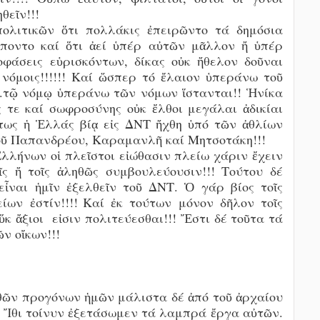
θεῖν!!!
ολιτικῶν ὅτι πολλάκις ἐπειρῶντο τά δημόσια
έποντο καί ὅτι ἀεί ὑπέρ αὐτῶν μᾶλλον ἤ ὑπέρ
φάσεις εὑρισκόντων, δίκας οὐκ ἤθελον δοῦναι
 νόμοις!!!!!! Καί ὥσπερ τό ἔλαιον ὑπεράνω τοῦ
...τῷ νόμῳ ὑπεράνω τῶν νόμων ἵστανται!! Ἡνίκα
ς τε καί σωφροσύνης οὐκ ἔλθοι μεγάλαι ἀδικίαι
τως ἡ Ἑλλάς βίᾳ εἰς ΔΝΤ ἤχθη ὑπό τῶν ἀθλίων
τοῦ Παπανδρέου, Καραμανλῆ καί Μητσοτάκη!!!
λήνων οἱ πλεῖστοι εἰώθασιν πλείω χάριν ἔχειν
οῖς ἤ τοῖς ἀληθῶς συμβουλεύουσιν!!! Τούτου δέ
εἶναι ἡμῖν ἐξελθεῖν τοῦ ΔΝΤ.
Ὁ γάρ βίος τοῖς
ων ἐστίν!!!!
Καί ἐκ τούτων μόνον δῆλον τοῖς
οὕκ ἄξιοι εἰσιν πολιτεύεσθαι!!! Ἔστι δέ τοῦτα τά
ν οἴκων!!!
θῶν προγόνων ἡμῶν μάλιστα δέ ἀπό τοῦ ἀρχαίου
.
Ἴθι τοίνυν ἐξετάσωμεν τά λαμπρά ἔργα αὐτῶν.