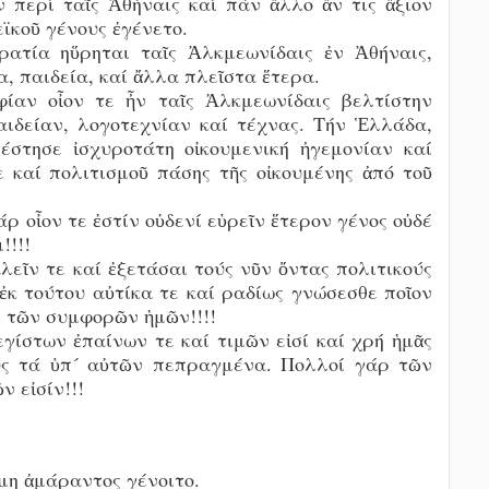
 περί ταῖς Ἀθήναις καί πάν ἄλλο ἄν τις ἄξιον
εϊκοῦ γένους ἐγένετο.
ρατία ηὕρηται ταῖς Ἀλκμεωνίδαις ἐν Ἀθήναις,
α, παιδεία, καί ἄλλα πλεῖστα ἕτερα.
ίαν οἶον τε ἦν ταῖς Ἀλκμεωνίδαις βελτίστην
αιδείαν, λογοτεχνίαν καί τέχνας. Τήν Ἑλλάδα,
τέστησε ἰσχυροτάτη οἰκουμενική ἠγεμονίαν καί
 καί πολιτισμοῦ πάσης τῆς οἰκουμένης ἀπό τοῦ
άρ οἶον τε ἐστίν οὐδενί εὑρεῖν ἕτερον γένος οὐδέ
ι!!!!
λεῖν τε καί ἐξετάσαι τούς νῦν ὄντας πολιτικούς
 ἐκ τούτου αὐτίκα τε καί ραδίως γνώσεσθε ποῖον
ον τῶν συμφορῶν ἡμῶν!!!!
εγίστων ἐπαίνων τε καί τιμῶν εἰσί καί χρή ἡμᾶς
ους τά ὑπ´ αὐτῶν πεπραγμένα. Πολλοί γάρ τῶν
ν εἰσίν!!!
μη ἀμάραντος γένοιτο.