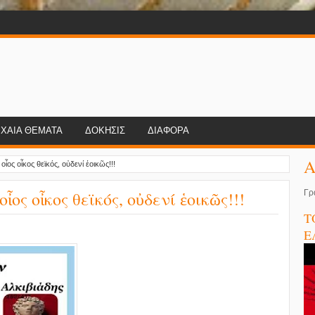
ΧΑΙΑ ΘΕΜΑΤΑ
ΔΟΚΗΣΙΣ
ΔΙΑΦΟΡΑ
Α
ἶος οἶκος θεϊκός, οὐδενί ἑοικῶς!!!
ος οἶκος θεϊκός, οὐδενί ἑοικῶς!!!
Γρ
Τ
Ε