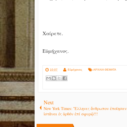
Χαίρετε.
Εὐμήχανος.
10:07
Εὐμήχανος
ΑΡΧΑΙΑ ΘΕΜΑΤΑ
Next
New York Times: Ἕλληνες ἄνθρωπον ἐποίησαν
ἱστᾶναι ἐς ὁρθόν ἐπί σφυρῷ!!!