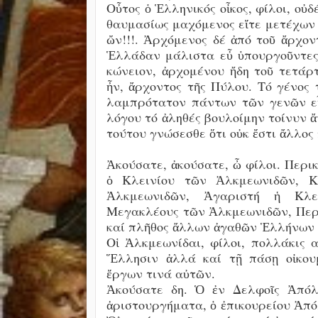
Οὖτος ὁ Ἑλληνικός οἶκος, φίλοι, οὐ
θαυμασίως μαχόμενος εἴτε μετέχων τῆ
ὤν!!!. Ἀρχόμενος δέ ἀπό τοῦ ἄρχο
Ἑλλάδαν μάλιστα εὖ ὑπουργοῦντες 
κώνειον, ἀρχομένου ἤδη τοῦ τετάρ
ἦν, ἄρχοντος τῆς Πύλου. Τό γένος 
λαμπρότατον πάντων τῶν γενῶν εἶ
λόγου τό ἀληθές βουλοίμην τοίνυν 
τούτου γνώσεσθε ὅτι οὐκ ἔστι ἄλλος
Ἀκούσατε, ἀκούσατε, ὦ φίλοι. Περι
ὁ Κλεινίου τῶν Ἀλκμεωνιδῶν, Κ
Ἀλκμεωνιδῶν, Ἀγαριστή ἡ Κλε
Μεγακλέους τῶν Ἀλκμεωνιδῶν, Περ
καί πλῆθος ἄλλων ἀγαθῶν Ἑλλήνων τ
Οἱ Ἀλκμεωνίδαι, φίλοι, πολλάκις α
Ἕλλησιν ἀλλά καί τῇ πάσῃ οἰκου
ἔργων τινά αὐτῶν.
Ἀκούσατε δη. Ὁ ἐν Δελφοῖς Ἀπόλ
ἀριστουργήματα, ὁ ἐπικουρείου Ἀπό