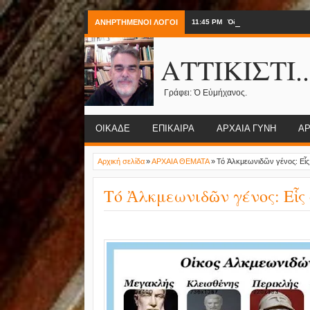
ΑΝΗΡΤΗΜΕΝΟΙ ΛΟΓΟΙ
11:45 PM
Ὁδὸς Τριπόδων.
ΑΤΤΙΚΙΣΤΙ..
Γράφει: Ὁ Εὐμήχανος.
ΟΙΚΑΔΕ
ΕΠΙΚΑΙΡΑ
ΑΡΧΑΙΑ ΓΥΝΗ
ΑΡ
Αρχική σελίδα
»
ΑΡΧΑΙΑ ΘΕΜΑΤΑ
»
Τό Ἀλκμεωνιδῶν γένος: Εἷς ο
Τό Ἀλκμεωνιδῶν γένος: Εἷς οἶ