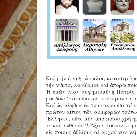
Καί μήν ἡ νύξ, ὦ φίλοι, καταστρέφ
τήν νύκτα, λογίζομαι καί ἀπορῶ ποῖ
Ἡ ἡμῶν λίαν πεφημισμένη Πατρίς,
μοι δοκεῖ καί οὔπω δέ πρότερον εἰς 
Καί ὡς ἀληθῶς ἐκ τοῦ κακοῦ ἐπί τά 
πρῶτον αἴτιον τῶν συμφορῶν τούτων
Ἕλληνες, οὔτε μέν ἀπό ποίου χρή ἡμ
τε καί σωθῆναι!!! Ἄξιον τοίνυν γε μο
εἰς ποίους ἀθλίους αἱ ἀρχαί νῦν νέ