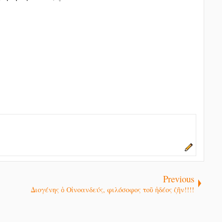
Previous
Διογένης ὁ Οἰνοανδεύς, φιλόσοφος τοῦ ἡδέος ζῆν!!!!