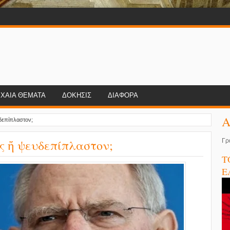
ΧΑΙΑ ΘΕΜΑΤΑ
ΔΟΚΗΣΙΣ
ΔΙΑΦΟΡΑ
Α
δεπίπλαστον;
ς ἤ ψευδεπίπλαστον;
Γρ
Τ
Ε