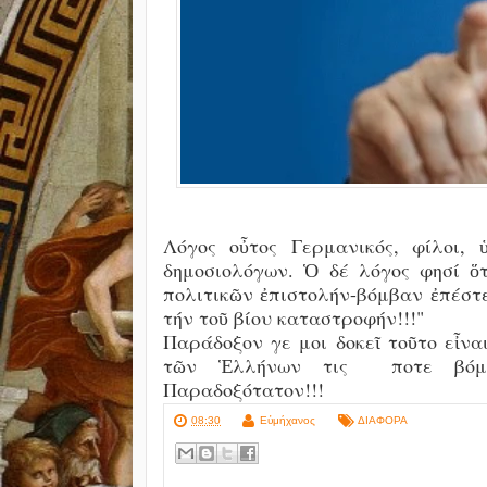
Λόγος οὖτος Γερμανικός, φίλοι,
δημοσιολόγων. Ὁ δέ λόγος φησί ὅ
πολιτικῶν ἐπιστολήν-βόμβαν ἐπέστε
τήν τοῦ βίου καταστροφήν!!!"
Παράδοξον γε μοι δοκεῖ τοῦτο εἶναι
τῶν Ἑλλήνων τις ποτε βόμβα
Παραδοξότατον!!!
08:30
Εὐμήχανος
ΔΙΑΦΟΡΑ