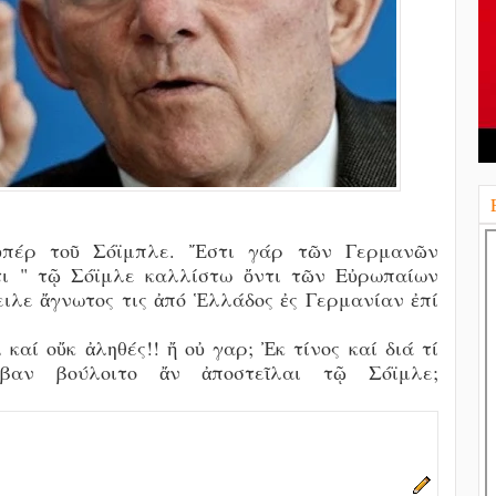
 ὑπέρ τοῦ Σόϊμπλε. Ἔστι γάρ τῶν Γερμανῶν
τι " τῷ Σόϊμλε καλλίστω ὄντι τῶν Εὐρωπαίων
ιλε ἄγνωτος τις ἀπό Ἑλλάδος ἐς Γερμανίαν ἐπί
 καί οὔκ ἀληθές!! ἤ οὐ γαρ; Ἐκ τίνος καί διά τί
ν βούλοιτο ἄν ἀποστεῖλαι τῷ Σόϊμλε;