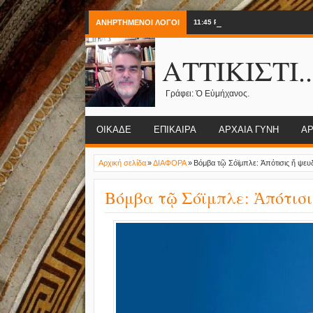
ΑΝΗΡΤΗΜΕΝΟΙ ΛΟΓΟΙ
11:45 PM
Ὁδὸς Τριπόδων.
ΑΤΤΙΚΙΣΤΙ..
Γράφει: Ὁ Εὐμήχανος.
ΟΙΚΑΔΕ
ΕΠΙΚΑΙΡΑ
ΑΡΧΑΙΑ ΓΥΝΗ
ΑΡ
Αρχική σελίδα
»
ΔΙΑΦΟΡΑ
»
Βόμβα τῷ Σόϊμπλε: Ἀπότισις ἤ ψευ
Βόμβα τῷ Σόϊμπλε: Ἀπότισι