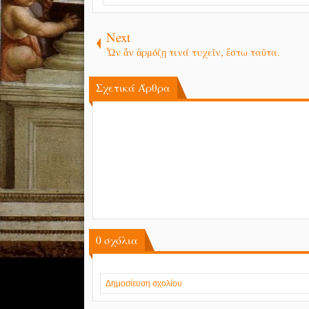
Next
Ὦν ἄν ἁρμόζῃ τινά τυχεῖν, ἔστω ταῦτα.
Σχετικά Άρθρα
0
σχόλια
Δημοσίευση σχολίου