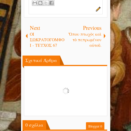
Next
Previous
ΟΙ
Ὅπου πτωχὸς καὶ
ΣΩΚΡΑΤΟΓΟΜΦΟ
τὸ πεπρωμένον
Ι - ΤΕΥΧΟΣ 67
αὐτοῦ.
Σχετικά Άρθρα
0
σχόλια
Blogger
0