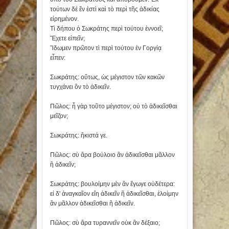
τούτων δέ ἕν ἐστὶ καὶ τὸ περὶ τῆς ἀδικίας
εἰρημένον.
Τὶ δήπου ὁ Σωκράτης περὶ τούτου ἐννοεῖ;
Ἔχετε εἰπεῖν;
Ἴδωμεν πρῶτον τὶ περὶ τούτου ἐν Γοργίᾳ
εἶπεν:
Ʃωκράτης: οὕτως, ὡς μέγιστον τῶν κακῶν
τυγχάνει ὂν τὸ ἀδικεῖν.
Πῶλος: ἦ γὰρ τοῦτο μέγιστον; οὐ τὸ ἀδικεῖσθαι
μεῖζον;
Ʃωκράτης: ἥκιστά γε.
Πῶλος: σὺ ἄρα βούλοιο ἂν ἀδικεῖσθαι μᾶλλον
ἢ ἀδικεῖν;
Ʃωκράτης: βουλοίμην μὲν ἂν ἔγωγε οὐδέτερα:
εἰ δ' ἀναγκαῖον εἴη ἀδικεῖν ἢ ἀδικεῖσθαι, ἑλοίμην
ἂν μᾶλλον ἀδικεῖσθαι ἢ ἀδικεῖν.
Πῶλος: σὺ ἄρα τυραννεῖν οὐκ ἂν δέξαιο;