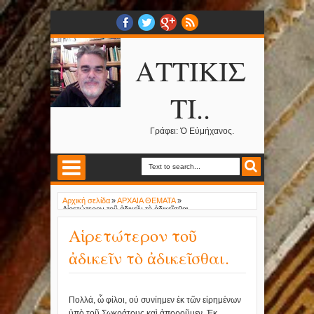
ΑΤΤΙΚΙΣ
ΤΙ..
Γράφει: Ὁ Εὐμήχανος.
Αρχική σελίδα
»
ΑΡΧΑΙΑ ΘΕΜΑΤΑ
»
Αἱρετώτερον τοῦ ἀδικεῖν τὸ ἀδικεῖσθαι.
Αἱρετώτερον τοῦ
ἀδικεῖν τὸ ἀδικεῖσθαι.
Πολλά, ὦ φίλοι, οὐ συνίημεν ἐκ τῶν εἰρημένων
ὑπὸ τοῦ Σωκράτους καὶ ἀποροῦμεν. Ἐκ