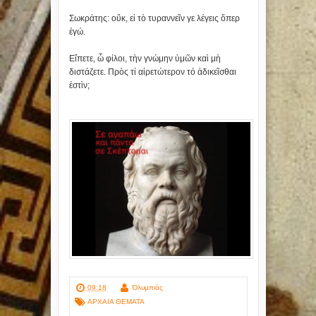
Ʃωκράτης: οὔκ, εἰ τὸ τυραννεῖν γε λέγεις ὅπερ
ἐγώ.
Εἴπετε, ὦ φίλοι, τὴν γνώμην ὑμῶν καὶ μὴ
διστάζετε. Πρὸς τί αἱρετώτερον τό ἀδικεῖσθαι
ἐστὶν;
09:18
Ὀλυμπιάς
ΑΡΧΑΙΑ ΘΕΜΑΤΑ