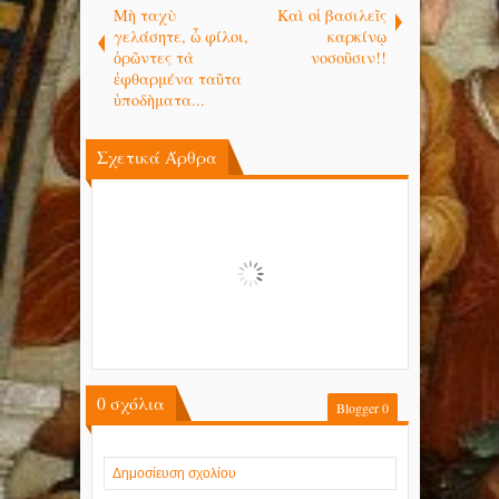
Μὴ ταχὺ
Καὶ οἱ βασιλεῖς
γελάσητε, ὦ φίλοι,
καρκίνῳ
ὁρῶντες τὰ
νοσοῦσιν!!
ἐφθαρμένα ταῦτα
ὑποδὴματα...
Σχετικά Άρθρα
0
σχόλια
Blogger
0
Δημοσίευση σχολίου