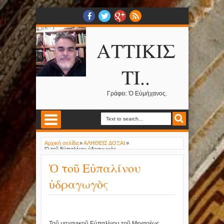
ΑΤΤΙΚΙΣ
ΤΙ..
Γράφει: Ὁ Εὐμήχανος.
Αρχική σελίδα
»
ΑΛΗΘΕΙΣ ΔΟΞΑΙ
»
Ὁ τοῦ Εὐπαλίνου ὑδραγωγὸς
Ὁ τοῦ Εὐπαλίνου
ὑδραγωγὸς
Τοῦ μηχανικοῦ Εὐπαλίνου τοῦ Μεγαρέως