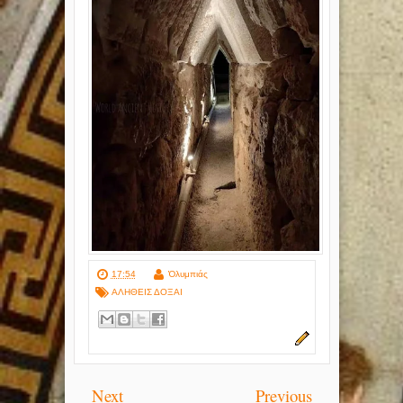
17:54
Ὀλυμπιάς
ΑΛΗΘΕΙΣ ΔΟΞΑΙ
Next
Previous