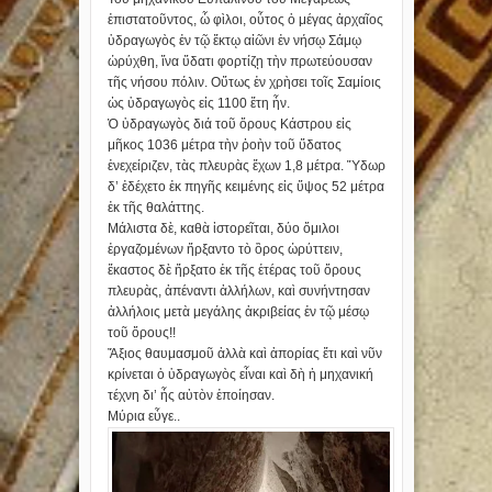
ἐπιστατοῦντος, ὦ φὶλοι, οὗτος ὁ μέγας ἀρχαῖος
ὑδραγωγὸς ἐν τῷ ἕκτῳ αἰῶνι ἐν νήσῳ Σάμῳ
ὠρύχθη, ἵνα ὕδατι φορτίζῃ τὴν πρωτεύουσαν
τῆς νήσου πόλιν. Οὕτως ἐν χρὴσει τοῖς Σαμίοις
ὡς ὑδραγωγὸς εἰς 1100 ἔτη ἦν.
Ὁ ὑδραγωγὸς διά τοῦ ὄρους Κάστρου εἰς
μῆκος 1036 μέτρα τὴν ῥοὴν τοῦ ὕδατος
ἐνεχείριζεν, τὰς πλευρὰς ἔχων 1,8 μέτρα. Ὕδωρ
δ’ ἐδέχετο ἐκ πηγῆς κειμένης εἰς ὕψος 52 μέτρα
ἐκ τῆς θαλάττης.
Μάλιστα δὲ, καθὰ ἱστορεῖται, δύο ὅμιλοι
ἐργαζομένων ἤρξαντο τὸ ὂρος ὠρύττειν,
ἕκαστος δὲ ἤρξατο ἐκ τῆς ἑτέρας τοῦ ὄρους
πλευρὰς, ἀπέναντι ἀλλήλων, καὶ συνήντησαν
ἀλλήλοις μετὰ μεγάλης ἀκριβείας ἐν τῷ μέσῳ
τοῦ ὄρους!!
Ἄξιος θαυμασμοῦ ἀλλὰ καὶ ἀπορίας ἔτι καὶ νῦν
κρίνεται ὁ ὑδραγωγὸς εἶναι καὶ δὴ ἡ μηχανική
τέχνη δι’ ἧς αὐτὸν ἐποίησαν.
Μύρια εὖγε..