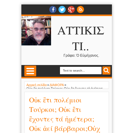
ΑΤΤΙΚΙΣ
ΤΙ..
Γράφει: Ὁ Εὐμήχανος.
Αρχική σελίδα
»
ΔΙΑΦΟΡΑ
»
Οὐκ ἒτι πολέμιοι Τούρκοι; Οὐκ ἒτι ἒχοντες τά ἠμέτερα;
Οὐκ ἀεί βάρβαροι;Οὐχ ἂν εἲποι τίς; !!!!!!!!!!!!!
Οὐκ ἒτι πολέμιοι
Τούρκοι; Οὐκ ἒτι
ἒχοντες τά ἠμέτερα;
Οὐκ ἀεί βάρβαροι;Οὐχ