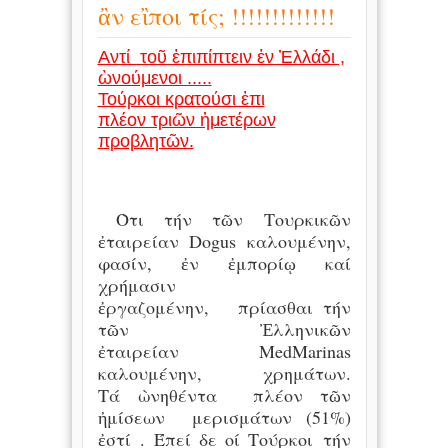
ἂν εἲποι τίς; !!!!!!!!!!!!!
Αντί τοῦ ἐπιπίπτειν ἐν Ἐλλάδι ,
ὼνούμενοι .....
Τούρκοι κρατούσι ἐπι
πλέον τριῶν ἠμετέρων
προβλητῶν.
Ὸτι τήν τῶν Τουρκικῶν
ἐταιρείαν Dogus καλουμένην,
φασίν, ἐν ἐμπορίῳ καί
χρήμασιν
ἐργαζομένην, πρίασθαι τήν
τῶν Ἐλληνικῶν
ἐταιρείαν MedMarinas
καλουμένην, χρημάτων.
Τά ὼνηθέντα πλέον τῶν
ἠμίσεων μερισμάτων (51%)
ἐστί . Έπεί δε οί Τούρκοι τήν