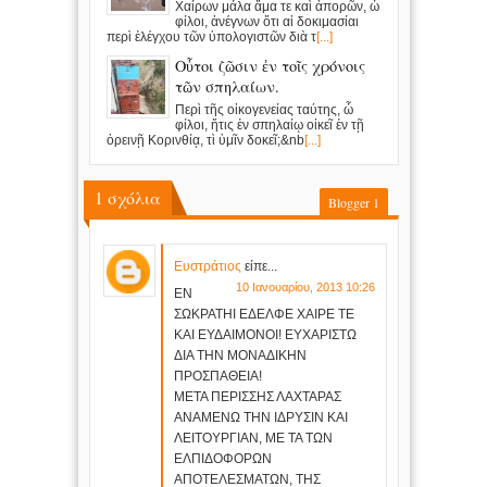
Χαίρων μάλα ἅμα τε καὶ ἀπορῶν, ὦ
φίλοι, ἀνέγνων ὅτι αἱ δοκιμασίαι
περὶ ἐλέγχου τῶν ὑπολογιστῶν διὰ τ
[...]
Οὗτοι ζῶσιν ἐν τοῖς χρόνοις
τῶν σπηλαίων.
Περὶ τῆς οἰκογενείας ταύτης, ὦ
φίλοι, ἥτις ἐν σπηλαίῳ οἰκεῖ ἐν τῇ
ὀρεινῇ Κορινθίᾳ, τὶ ὑμῖν δοκεῖ;&nb
[...]
1
σχόλια
Blogger
1
Ευστράτιος
είπε...
10 Ιανουαρίου, 2013 10:26
ΕΝ
ΣΩΚΡΑΤΗΙ ΕΔΕΛΦΕ ΧΑΙΡΕ ΤΕ
ΚΑΙ ΕΥΔΑΙΜΟΝΟΙ! ΕΥΧΑΡΙΣΤΩ
ΔΙΑ ΤΗΝ ΜΟΝΑΔΙΚΗΝ
ΠΡΟΣΠΑΘΕΙΑ!
ΜΕΤΑ ΠΕΡΙΣΣΗΣ ΛΑΧΤΑΡΑΣ
ΑΝΑΜΕΝΩ ΤΗΝ ΙΔΡΥΣΙΝ ΚΑΙ
ΛΕΙΤΟΥΡΓΙΑΝ, ΜΕ ΤΑ ΤΩΝ
ΕΛΠΙΔΟΦΟΡΩΝ
ΑΠΟΤΕΛΕΣΜΑΤΩΝ, ΤΗΣ