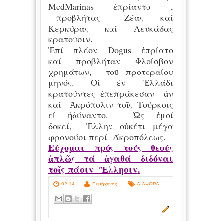
MedMarinas ἐπρίαντο ,
προβλήτας Ζέας καί
Κερκύρας καί Λευκάδας
κρατούσιν.
Ἐπί πλέον Dogus ἐπρίατο
καί προβλήταν Φλοίσβον
χρημάτων, τοῦ προτεραίου
μηνός. Οί ἐν Ἐλλάδι
κρατούντες ἐπεπράκεσαν ἀν
καί Ἀκρόπολιν τοῖς Τούρκοις
εί ἠδύναντο. Ὠς ἐμοί
δοκεί, Ἐλλην οὐκέτι μέγα
φρονούσι περί Άκροπόλεως.
Εύχομαι πρός τούς θεούς
ἀπλῶς τά ἀγαθά διδόναι
τοῖς πάσιν Ἒλλησιν
.
02:14
Εὐμήχανος
ΔΙΑΦΟΡΑ