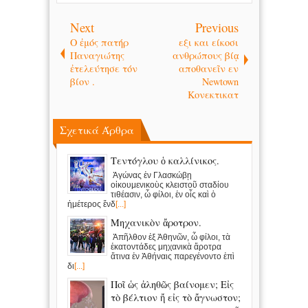
Next
Previous
Ο ἐμός πατήρ
εξι και είκοσι
Παναγιώτης
ανθρώπους βίᾳ
ἐτελεύτησε τόν
αποθανεῖν εν
βίον .
Newtown
Κονεκτικατ
Σχετικά Άρθρα
Τεντόγλου ὁ καλλίνικος.
Ἀγώνας ἐν Γλασκώβῃ
οἰκουμενικοὺς κλειστοῦ σταδίου
τιθέασιν, ὦ φίλοι, ἐν οἷς καὶ ὁ
ἡμέτερος ἔνδ
[...]
Μηχανικὸν ἄροτρον.
Ἀπῆλθον ἐξ Ἀθηνῶν, ὦ φίλοι, τὰ
ἑκατοντάδες μηχανικὰ ἄροτρα
ἅτινα ἐν Ἀθήναις παρεγένοντο ἐπὶ
δι
[...]
Ποῖ ὡς ἀληθῶς βαίνομεν; Εἰς
τὸ βέλτιον ἤ εἰς τὸ ἄγνωστον;