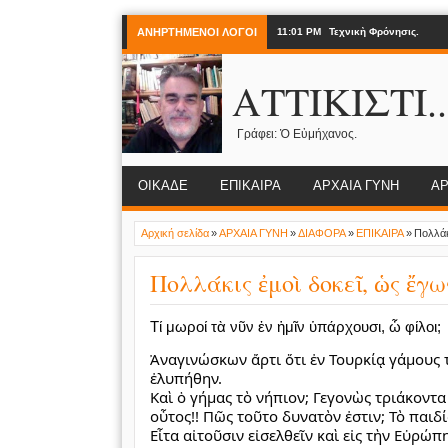
ΑΝΗΡΤΗΜΕΝΟΙ ΛΟΓΟΙ
11:01 PM
Τεχνικὴ Φρόνησις.
ΑΤΤΙΚΙΣΤΙ..
Γράφει: Ὁ Εὐμήχανος.
ΟΙΚΑΔΕ
ΕΠΙΚΑΙΡΑ
ΑΡΧΑΙΑ ΓΥΝΗ
ΑΡ
Αρχική σελίδα
»
ΑΡΧΑΙΑ ΓΥΝΗ
»
ΔΙΑΦΟΡΑ
»
ΕΠΙΚΑΙΡΑ
»
Πολλάκ
Πολλάκις ἐμοὶ δοκεῖ, ὡς ἔγω
Τί μωροί τὰ νῦν ἐν ἡμῖν ὑπάρχουσι, ὦ φίλοι;
Ἀναγινώσκων ἄρτι ὅτι ἐν Τουρκίᾳ γάμους 
ἐλυπήθην.
Καὶ ὁ γήμας τὸ νήπιον; Γεγονὼς τριάκοντα
οὗτος!! Πῶς τοῦτο δυνατὸν ἐστιν; Τὸ παιδ
Εἶτα
αἰτοῦσιν εἰσελθεῖν καὶ εἰς τὴν Εὐρώπ