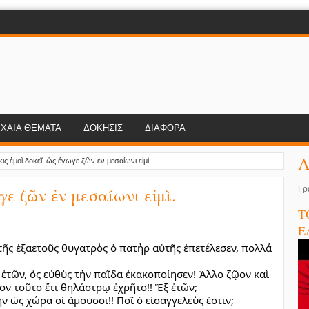
ΧΑΙΑ ΘΕΜΑΤΑ
ΔΟΚΗΣΙΣ
ΔΙΑΦΟΡΑ
Α
ις ἐμοὶ δοκεῖ, ὡς ἔγωγε ζῶν ἐν μεσαίωνι εἰμὶ.
γε ζῶν ἐν μεσαίωνι εἰμὶ.
Γρ
Τ
Ε
τῆς ἑξαετοῦς θυγατρὸς ὁ πατὴρ αὐτῆς ἐπετέλεσεν, πολλά
 ἐτῶν, ὅς εὐθὺς τὴν παῖδα ἐκακοποίησεν! Ἄλλο ζῷον καὶ
ίον τοῦτο ἔτι θηλάστρῳ ἐχρῆτο!! Ἕξ ἐτῶν;
ην ὡς χώρα οἱ ἄμουσοι!! Ποῖ ὁ εἰσαγγελεὺς ἐστιν;