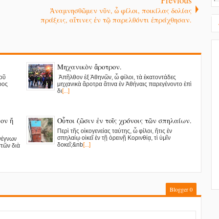
Ἀναμνησθῶμεν νῦν, ὦ φίλοι, ποικίλας δολίας
πράξεις, αἵτινες ἐν τῷ παρελθόντι ἐπράχθησαν.
Μηχανικὸν ἄροτρον.
οῦ
Ἀπῆλθον ἐξ Ἀθηνῶν, ὦ φίλοι, τὰ ἑκατοντάδες
ερος
μηχανικὰ ἄροτρα ἅτινα ἐν Ἀθήναις παρεγένοντο ἐπὶ
δι
[...]
ιον ἤ
Οὗτοι ζῶσιν ἐν τοῖς χρόνοις τῶν σπηλαίων.
Περὶ τῆς οἰκογενείας ταύτης, ὦ φίλοι, ἥτις ἐν
σπηλαίῳ οἰκεῖ ἐν τῇ ὀρεινῇ Κορινθίᾳ, τὶ ὑμῖν
νέγνων
δοκεῖ;&nb
[...]
στῶν διὰ
Blogger
0