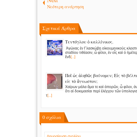
Νεότερη ανάρτηση
Σχετικά Άρθρα
Τεντόγλου ὁ καλλίνικος.
Ἀγώνας ἐν Γλασκώβῃ οἰκουμενικοὺς κλειστ
σταδίου τιθέασιν, ὦ φίλοι, ἐν οἷς καὶ ὁ ἡμέτ
ἔνδ
[...]
Ποῖ ὡς ἀληθῶς βαίνομεν; Εἰς τὸ βέλτ
εἰς τὸ ἄγνωστον;
Χαίρων μάλα ἅμα τε καὶ ἀπορῶν, ὦ φίλοι, ἀ
ὅτι αἱ δοκιμασίαι περὶ ἐλέγχου τῶν ὑπολογι
τ
[...]
0
σχόλια
Δημοσίευση σχολίου