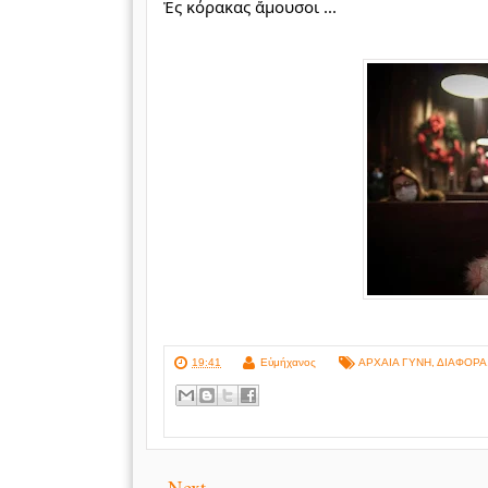
Ἐς κόρακας ἄμουσοι ...
19:41
Εὐμήχανος
ΑΡΧΑΙΑ ΓΥΝΗ
,
ΔΙΑΦΟΡΑ
Next