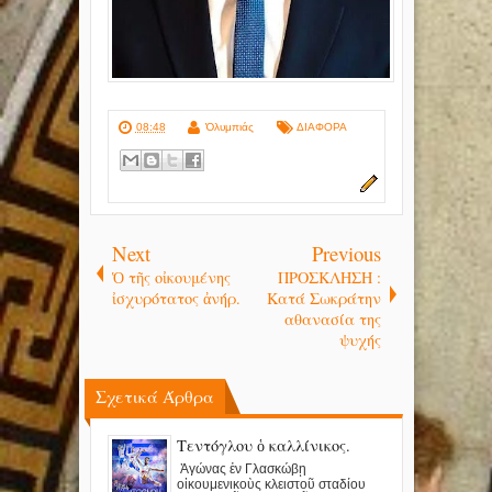
08:48
Ὀλυμπιάς
ΔΙΑΦΟΡΑ
Next
Previous
Ὁ τῆς οἰκουμένης
ΠΡΟΣΚΛΗΣΗ :
ἰσχυρότατος ἀνήρ.
Κατά Σωκράτην
αθανασία της
ψυχής
Σχετικά Άρθρα
Τεντόγλου ὁ καλλίνικος.
Ἀγώνας ἐν Γλασκώβῃ
οἰκουμενικοὺς κλειστοῦ σταδίου