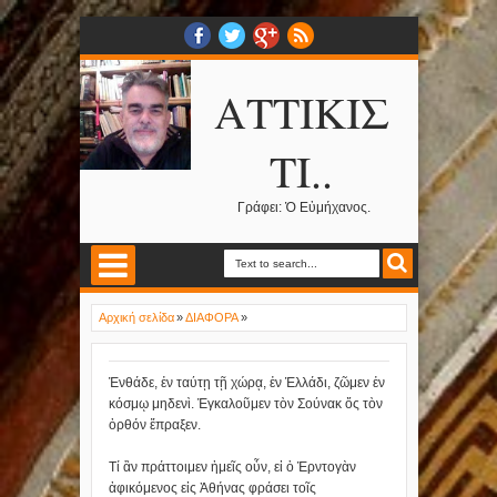
ΑΤΤΙΚΙΣ
ΤΙ..
Γράφει: Ὁ Εὐμήχανος.
Αρχική σελίδα
»
ΔΙΑΦΟΡΑ
»
Ἐνθάδε, ἐν ταύτῃ τῇ χώρᾳ, ἐν Ἑλλάδι, ζῶμεν ἐν
κόσμῳ μηδενὶ. Ἐγκαλοῦμεν τὸν Σούνακ ὅς τὸν
ὀρθόν ἔπραξεν.
Τί ἂν πράττοιμεν ἡμεῖς οὖν, εἰ ὁ Ἐρντογὰν
ἀφικόμενος εἰς Ἀθήνας φράσει τοῖς