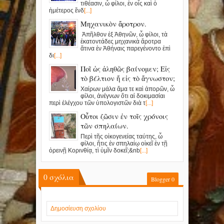
τιθέασιν, ὦ φίλοι, ἐν οἷς καὶ ὁ
ἡμέτερος ἔνδ
[...]
Μηχανικὸν ἄροτρον.
Ἀπῆλθον ἐξ Ἀθηνῶν, ὦ φίλοι, τὰ
ἑκατοντάδες μηχανικὰ ἄροτρα
ἅτινα ἐν Ἀθήναις παρεγένοντο ἐπὶ
δι
[...]
Ποῖ ὡς ἀληθῶς βαίνομεν; Εἰς
τὸ βέλτιον ἤ εἰς τὸ ἄγνωστον;
Χαίρων μάλα ἅμα τε καὶ ἀπορῶν, ὦ
φίλοι, ἀνέγνων ὅτι αἱ δοκιμασίαι
περὶ ἐλέγχου τῶν ὑπολογιστῶν διὰ τ
[...]
Οὗτοι ζῶσιν ἐν τοῖς χρόνοις
τῶν σπηλαίων.
Περὶ τῆς οἰκογενείας ταύτης, ὦ
φίλοι, ἥτις ἐν σπηλαίῳ οἰκεῖ ἐν τῇ
ὀρεινῇ Κορινθίᾳ, τὶ ὑμῖν δοκεῖ;&nb
[...]
0
σχόλια
Blogger
0
Δημοσίευση σχολίου