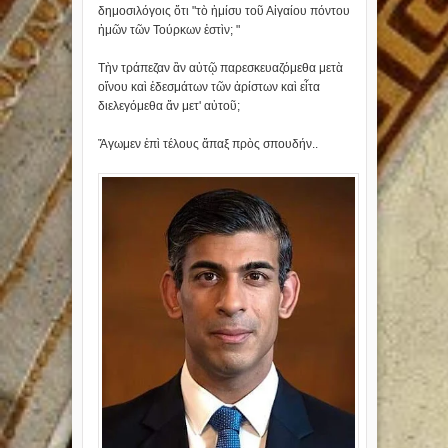
δημοσιλόγοις ὅτι "τὸ ἡμίσυ τοῦ Αἰγαίου πόντου
ἡμῶν τῶν Τούρκων ἐστὶν; "
Τὴν τράπεζαν ἂν αὐτῷ παρεσκευαζόμεθα μετὰ
οἴνου καὶ ἐδεσμάτων τῶν ἀρίστων καὶ εἶτα
διελεγόμεθα ἄν μετ' αὐτοῦ;
Ἄγωμεν ἐπὶ τέλους ἅπαξ πρὸς σπουδήν..