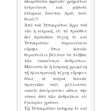
ἀδωρότατοι ἀφανῶν χρημάτων
ἱατρεύουσι καί μήποτε
ἐπίορκοι ἔσονται πρός τούς
θεούς!!
Ἀπό τοῦ Ἰπποκράτου ἄχρι τοῦ
νῦν ἡ ἰατρική, εἰς τό πρόσθεν
ἀεί προϊοῦσα τέχνῃ τε καί
Ἰπποκράτου παραινέσεσι
εὔρηκε ὅπως ἰκανῶς
θεραπεύειν βέλτιον τό πλῆθος
τῶν νοσούντων ἀνθρώπων.
Μάλιστα δε ἡ ἰατρική χρωμένη
τῇ ἠλεκτρονικῇ τέχνῃ εὔρηκεν
ὅπως οἱ ἰατροί ἰκανῶς
προγνῶσι τούς μέλλοντας
νοσεῖν ἀπείργοντες οὕτως τήν
νόσον ἀπό τῶν ἀνθρώπων εἰς
ἔγκαιρον χρόνον.
Τῷ Ἰπποκράτου ἰατηρίῳ τε καί