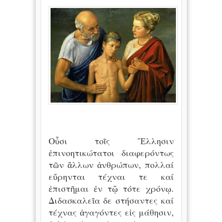
Οὖσι τοῖς Ἕλλησιν
ἐπινοητικώτατοι διαφερόντως
τῶν ἄλλων ἀνθρώπων, πολλαί
εὔρηνται τέχναι τε καί
ἐπιστῆμαι ἐν τῷ τότε χρόνῳ.
Διδασκαλεῖα δε στήσαντες καί
τέχνας ἀγαγόντες εἰς μάθησιν,