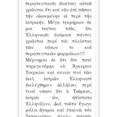
θεραπευτικαῖς διαίταις αὐτοῦ
χρῶνται ἔτι καί νῦν ἐπί πᾶσαν
τήν οἰκουμένην οἱ περί τήν
ἰατρικήν. Μέγα τεκμήριον δε
μοι τούτου τόδε, ὅτι
Ἑλληνικοῖς ὀνόμασι πάντες
χρῶνται περί τάς πλείστας
τῶν νόσων τε καί
θεραπευτικῶν φαρμάκων!!!
Μέμνημαι δε ὅτι ὅτε ποτέ
παρεγενόμην εἰς Ἄγκυραν
Τουρκίας καί συνών τινί τῶν
ἐκεῖ ἰατρῶν Ἑλληνιστί
διελέχθημεν ἀλλήλοις περί
τινά νόσον ὅτι ὁ Τοῦρκος,
ἰατρός ὤν, ἡπίστατο
Ἑλληνίζειν. Διά τοῦτο ἔγωγε
μάλα ἄγαμαι καί ἐπαινῶ τόν
Ἰπποκράτην πλείω πάντός