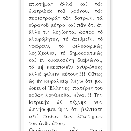
ἐπιστήμας ἀλλά καί τάς
διατριβάς τοῦ χρόνου, τάς
περιστροφάς τῶν ἄστρων, τά
οὐρανοῦ μέτρα καί πᾶν ὅτι ἄν
ἄλλο τις λογίσηται ὥσπερ τό
ἀλαφάβητον, τό ἀριθμεῖν, τό
γράφειν, τό φιλοσοφικῶς
λογίζεσθαι, τό δημοκρατικῶς
καί ἐν δικαιοσύνῃ διαβιῶναι,
τό μή κακοποιεῖν ἀνθρώπους
ἀλλά φιλεῖν αὐτούς!!!! Οὕτως
ὡς ἐν κεφαλαίῳ λέγω ὅτι μοι
δοκεῖ οἱ Ἕλληνες πατέρες τοῦ
ὀρθῶς λογίζεσθαι εἶναι!!! Τήν
ἰατρικήν δέ τέχνην νῦν
διηγήσωμαι ὑμῖν ὅτι βελτίστη
ἐστί πασῶν τῶν ἐπιστημῶν
τοῖς ἀνθρώποις.
Ὁμολογεῖται οὖν παρά