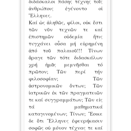
διδάσκαλοι πάσης τέχνης τοῖς
ἀνθρώποις ἐγένοντο οἱ
Ἕλληνες.
Καί ὡς ἀληθῶς, φίλοι, οὐκ ἔστι
τῶν νῦν τεχνῶν τε καί
ἐπιστημῶν οὐδεμία ἥτις
τυγχάνει οὖσα μή εὑρημένη
ἀπό τοῦ παλαιοῦ!!! Τίνων
ἄραγε τῶν τότε διδασκάλων
χρή ἡμᾶς μεμνῆσθαι τό
πρῶτον; Τῶν περί τήν
φιλοσοφίαν; Τῶν
ἀστρονομικῶν ὄντων; Τῶν
ἰατρικῶν ἐκ τῶν πραγματειῶν
τε καί συγγραμμάτων; Τῶν εἰς
τά μαθηματικά
καταγινομένων; Τίνων; Ἔοικε
δε ὅτι Ἕλληνες ἐφευρήκασιν
σοφῶς οὐ μόνον τέχνας τε καί