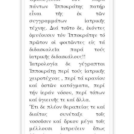
πάντων Ἱπποκράτης πατήρ
εἶναι τῆς ἐκ τῶν
συγγραμμάτων ἰατρικῆς
τέχνης. Διά τοῦτο δε, ἑκόντες
ὀμνύουσιν τόν Ἰπποκράτην τό
πρῶτον οἱ φοιτῶντες εἰς τά
διδασκαλεῖα παρά τούς
ἰατρικῆς διδασκάλους!!
Ἰατρολογία δε γέγραπται
Ἰπποκράτῃ περί τούς ἰατρικῆς
χειροτέχνας , περί τά κρανίου
καί ὀστῶν κατάγματα, περί
τήν ἱεράν νόσον, περί τόπων
καί ὑγιεινῆς τε καί ἄλλα.
Ἔτι δε πλέον θεραπείας τε καί
διαίτας συνέταξε τοῖς
νοσοῦσιν καί ὄρκον μέγα τοῖς
μέλλουσι ἱατρεύειν ὅπως