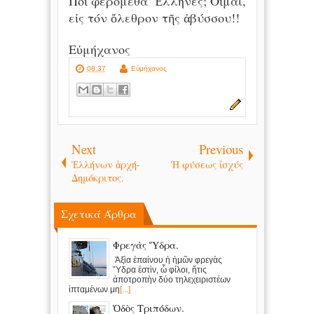
Ποῖ φερόμεθα Ἕλληνες; Οἶμαι,
εἰς τόν ὄλεθρον τῆς ἀβύσσου!!
Εὐμήχανος
08:37
Εὐμήχανος
Next
Previous
Ἑλλήνων ἀρχή-
Ἡ φύσεως ἰσχύς
Δημόκριτος.
Σχετικά Άρθρα
Φρεγὰς Ὕδρα.
Ἁξὶα ἐπαίνου ἡ ἡμῶν φρεγὰς
Ὕδρα ἐστὶν, ὦ φίλοι, ἥτις
ἀποτροπὴν δύο τηλεχειριστέων
ἱπταμένων μη
[...]
Ὁδὸς Τριπόδων.