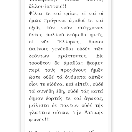
ἄλλου ἰατροῦ!!!
Φίλαι τε καί φίλοι, εἰ καί οἱ
ἡμῶν πρόγονοι ἀγαθοί τε καί
ὀξεῖς τόν νοῦν ἐτύγχανον
ὄντες, πολλοῦ δεόμεθα ἡμεῖς,
οἱ νῦν Ἕλληνες, ὅμοιοι
ἐκείνοις γενέσθαι οὐδέν τῶν
δεόντων πράττοντες. Εἰς
τοσοῦτον δε ἀμαθίας ἤκομεν
περί τούς προγόνους ἡμῶν
ὥστε οὐδέ τά ὀνόματα αὐτῶν
οἷον τε εἰδέναι καί εἰπεῖν, οὐδέ
τά συνήθη ἔθη, οὐδέ τάς κατά
δῆμον ἑορτάς τε καί ἀγῶνας,
μάλιστα δε πάντων οὐδέ τήν
γλῶτταν αὐτῶν, τήν Ἀττικήν
φωνήν!!!