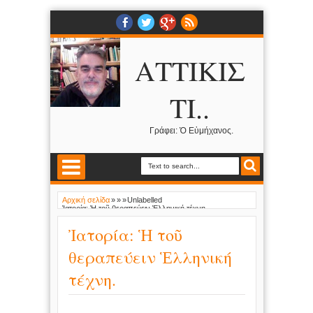
ΑΤΤΙΚΙΣ
ΤΙ..
Γράφει: Ὁ Εὐμήχανος.
Αρχική σελίδα
»
»
»
Unlabelled
Ἰατορία: Ἡ τοῦ θεραπεύειν Ἑλληνική τέχνη.
Ἰατορία: Ἡ τοῦ
θεραπεύειν Ἑλληνική
τέχνη.