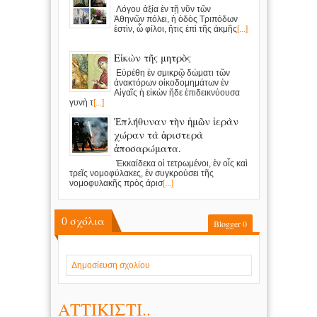
Λόγου ἀξία ἐν τῇ νῦν τῶν
Ἀθηνῶν πόλει, ἡ ὁδὸς Τριπόδων
ἐστὶν, ὦ φίλοι, ἥτις ἐπὶ τῆς ἀκμῆς
[...]
Εἰκὼν τῆς μητρὸς
Εὑρέθη ἐν σμικρῷ δώματι τῶν
ἀνακτόρων οἰκοδομημάτων ἐν
Αἰγαῖς ἡ εἰκὼν ἥδε ἐπιδεικνύουσα
γυνὴ τ
[...]
Ἐπλήθυναν τὴν ἡμῶν ἱερὰν
χώραν τὰ ἀριστερὰ
ἀποσαρώματα.
Ἑκκαίδεκα οἱ τετρωμένοι, ἐν οἷς καὶ
τρεῖς νομοφύλακες, ἐν συγκρούσει τῆς
νομοφυλακῆς πρὸς ἀρισ
[...]
0
σχόλια
Blogger
0
Δημοσίευση σχολίου
ΑΤΤΙΚΙΣΤΙ..