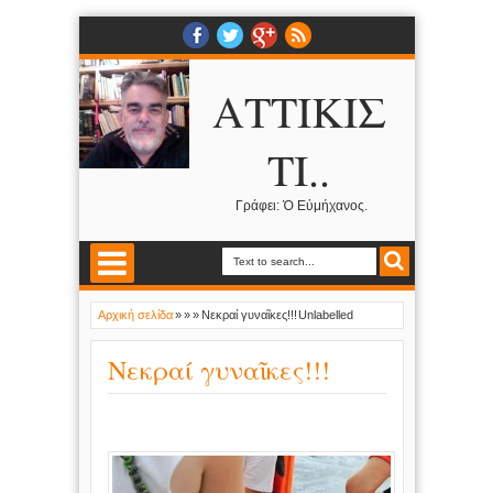
ΑΤΤΙΚΙΣ
ΤΙ..
Γράφει: Ὁ Εὐμήχανος.
Αρχική σελίδα
»
»
»
Νεκραί γυναῖκες!!!
Unlabelled
Νεκραί γυναῖκες!!!