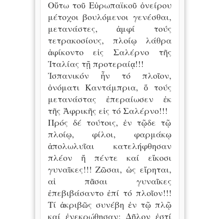
Οὕτω τοῦ Εὐρωπαϊκοῦ ὀνείρου
μέτοχοι βουλόμενοι γενέσθαι,
μετανάστες, ἀμφί τούς
τετρακοσίους, πλοίῳ λάθρα
ἀφίκοντο εἰς Σαλέρνο τῆς
Ἰταλίας τῇ προτεραίᾳ!!!
Ἰσπανικόν ἦν τό πλοῖον,
ὀνόματι Καντάμπρια, ὅ τούς
μετανάστας ἐπεραίωσεν ἐκ
τῆς Ἀφρικῆς εἰς τό Σαλέρνο!!!
Πρός δέ τούτοις, ἐν τῷδε τῷ
πλοίῳ, φίλοι, φαρμάκῳ
ἀπολωλυῖαι κατελήφθησαν
πλέον ἤ πέντε καί εἴκοσι
γυναῖκες!!! Ζῶσαι, ὡς εἴρηται,
αἱ πᾶσαι γυναῖκες
ἐπεβιβάσαντο ἐπί τό πλοῖον!!!
Τί ἀκριβῶς συνέβη ἐν τῷ πλῷ
καί ἐνεκρώθησαν; Δῆλον ἐστί