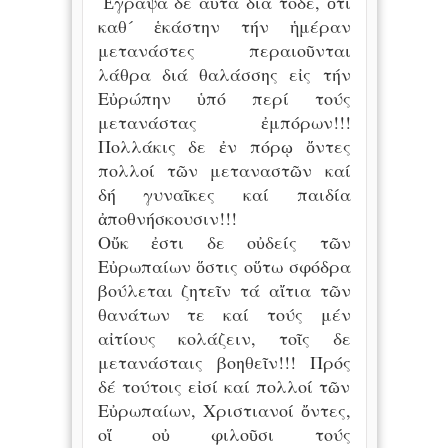
Ἔγραψα δέ αὐτά διά τόδε, ὅτι
καθ´ ἑκάστην τήν ἡμέραν
μετανάστες περαιοῦνται
λάθρα διά θαλάσσης εἰς τήν
Εὐρώπην ὑπό περί τούς
μετανάστας ἐμπόρων!!!
Πολλάκις δε ἐν πόρῳ ὄντες
πολλοί τῶν μεταναστῶν καί
δή γυναῖκες καί παιδία
ἀποθνήσκουσιν!!!
Οὔκ ἐστι δε οὐδείς τῶν
Εὐρωπαίων ὅστις οὕτω σφόδρα
βούλεται ζητεῖν τά αἴτια τῶν
θανάτων τε καί τούς μέν
αἰτίους κολάζειν, τοῖς δε
μετανάσταις βοηθεῖν!!! Πρός
δέ τούτοις εἰσί καί πολλοί τῶν
Εὐρωπαίων, Χριστιανοί ὄντες,
οἵ οὐ φιλοῦσι τούς