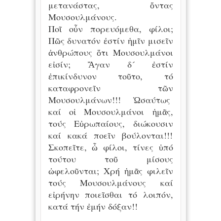
μετανάστας, ὄντας
Μουσουλμάνους.
Ποῖ οὖν πορευόμεθα, φίλοι;
Πῶς δυνατόν ἐστίν ἡμῖν μισεῖν
ἀνθρώπους ὅτι Μουσουλμάνοι
εἰσίν; Ἄγαν δ´ ἐστίν
ἐπικίνδυνον τοῦτο, τό
καταφρονεῖν τῶν
Μουσουλμάνων!!! Ὠσαύτως
καί οἱ Μουσουλμάνοι ἡμᾶς,
τούς Εὐρωπαίους, διώκουσιν
καί κακά ποεῖν βούλονται!!!
Σκοπεῖτε, ὦ φίλοι, τίνες ὑπό
τούτου τοῦ μίσους
ὠφελοῦνται; Χρή ἡμᾶς φιλεῖν
τούς Μουσουλμάνους καί
εἰρήνην ποιεῖσθαι τό λοιπόν,
κατά τήν ἐμήν δόξαν!!