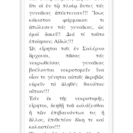
ὅτι οἱ ἐν τῷ πλοίῳ ὄντες τάς
γυναῖκας ἀπέκτειναν!!! Ἴσως
κάκιστον φάρμακον τι
ἀπώλεσεν τάς γυναῖκας, ὡς
ἐμοί δοκεῖ!! Διά τί τοῦτο
ἐποίησαν; Αἰδώς!!!
Ὡς εἴρηται τοῖς ἐν Σαλέρνο
ἄρχουσι, πᾶσας τάς
νεκρωθείσας γυναῖκας
βούλονται νεκροτομεῖν ἵνα
οἷον τε γένηται αὐτοῖς ἀκριβῶς
εὐρεῖν τό ἀληθές θανάτου
αἴτιον!!!
Ἐάν ἐκ τῆς νεκροτομῆς,
εἴρηται, δεηθῇ τοῦ κολάζεσθαι
ἤ τῶν ἐπιβαινόντων τις ἤ
ἄλλος, ἐπιθετέον δίκη τε καί
κολαστέον!!!