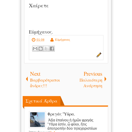
Χαίρετε
Εὐμήχανος.
01:08
Εὐμήχανος
Next
Previous
Βαρβαρότροποι
Παλαιότερη
ἄνδρες!!!
Ανάρτηση
Σχετικά Άρθρα
Φρεγὰς Ὕδρα.
Ἁξὶα ἐπαίνου ἡ ἡμῶν φρεγὰς
Ὕδρα ἐστὶν, ὦ φίλοι, ἥτις
ἀποτροπὴν δύο τηλεχειριστέων