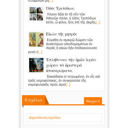
ἱπταμένων μη
[...]
Ὁδὸς Τριπόδων.
Λόγου ἀξία ἐν τῇ νῦν τῶν
Ἀθηνῶν πόλει, ἡ ὁδὸς Τριπόδων
ἐστὶν, ὦ φίλοι, ἥτις ἐπὶ τῆς ἀκμῆς
[...]
Εἰκὼν τῆς μητρὸς
Εὑρέθη ἐν σμικρῷ δώματι τῶν
ἀνακτόρων οἰκοδομημάτων ἐν
Αἰγαῖς ἡ εἰκὼν ἥδε ἐπιδεικνύουσα
γυνὴ τ
[...]
Ἐπλήθυναν τὴν ἡμῶν ἱερὰν
χώραν τὰ ἀριστερὰ
ἀποσαρώματα.
Ἑκκαίδεκα οἱ τετρωμένοι, ἐν οἷς καὶ
τρεῖς νομοφύλακες, ἐν συγκρούσει τῆς
νομοφυλακῆς πρὸς ἀρισ
[...]
0
σχόλια
Blogger
0
Δημοσίευση σχολίου