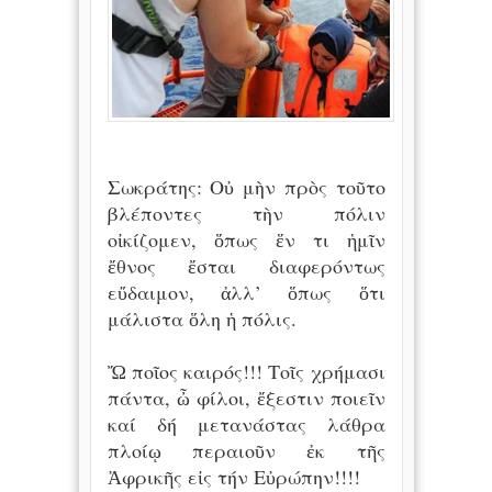
Σωκράτης: Οὐ μὴν πρὸς τοῦτο
βλέποντες τὴν πόλιν
οἰκίζομεν, ὅπως ἕν τι ἡμῖν
ἔθνος ἔσται διαφερόντως
εὔδαιμον, ἀλλ’ ὅπως ὅτι
μάλιστα ὅλη ἡ πόλις.
Ὤ ποῖος καιρός!!! Τοῖς χρήμασι
πάντα, ὦ φίλοι, ἔξεστιν ποιεῖν
καί δή μετανάστας λάθρα
πλοίῳ περαιοῦν ἐκ τῆς
Ἀφρικῆς εἰς τήν Εὐρώπην!!!!