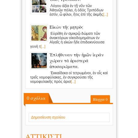
Λόγου ἀξία ἐν τῇ νῦν τῶν
Ἀθηνῶν πόλει, ἡ ὁδὸς Τριπόδων
ἐστὶν, ὦ φίλοι, ἥτις ἐπὶ τῆς ἀκμῆς
[...]
Εἰκὼν τῆς μητρὸς
Εὑρέθη ἐν σμικρῷ δώματι τῶν
ἀνακτόρων οἰκοδομημάτων ἐν
Αἰγαῖς ἡ εἰκὼν ἥδε ἐπιδεικνύουσα
γυνὴ τ
[...]
Ἐπλήθυναν τὴν ἡμῶν ἱερὰν
χώραν τὰ ἀριστερὰ
ἀποσαρώματα.
Ἑκκαίδεκα οἱ τετρωμένοι, ἐν οἷς καὶ
τρεῖς νομοφύλακες, ἐν συγκρούσει τῆς
νομοφυλακῆς πρὸς ἀρισ
[...]
0
σχόλια
Blogger
0
Δημοσίευση σχολίου
ΑΤΤΙΚΙΣΤΙ..