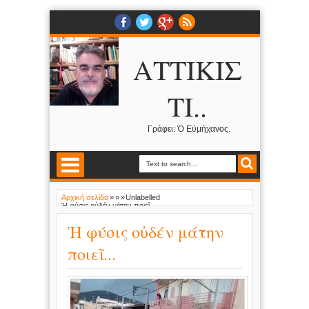
ΑΤΤΙΚΙΣ
ΤΙ..
Γράφει: Ὁ Εὐμήχανος.
Αρχική σελίδα
»
»
»
Unlabelled
Ἠ φύσις οὐδέν μάτην ποιεῖ...
Ἠ φύσις οὐδέν μάτην
ποιεῖ...