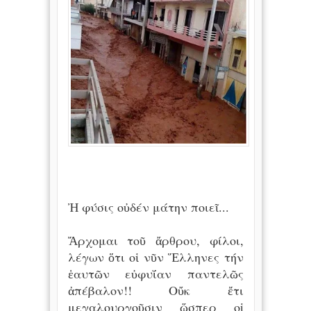
Ἠ φύσις οὐδέν μάτην ποιεῖ...
Ἄρχομαι τοῦ ἄρθρου, φίλοι,
λέγων ὅτι οἱ νῦν Ἕλληνες τήν
ἑαυτῶν εὐφυΐαν παντελῶς
ἀπέβαλον!! Οὔκ ἔτι
μεγαλουργοῦσιν ὥσπερ οἱ