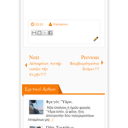
23:13
Εὐμήχανος
Next
Previous
Αὐτοφόνος πατήρ
Βαρβαρότροποι
νοσῶν τήν
ἄνδρες!!!
ψυχήν!!!!
Σχετικά Άρθρα
Φρεγὰς Ὕδρα.
Ἁξὶα ἐπαίνου ἡ ἡμῶν φρεγὰς
Ὕδρα ἐστὶν, ὦ φίλοι, ἥτις
ἀποτροπὴν δύο τηλεχειριστέων
ἱπταμένων μη
[...]
Ὁδὸς Τριπόδων.