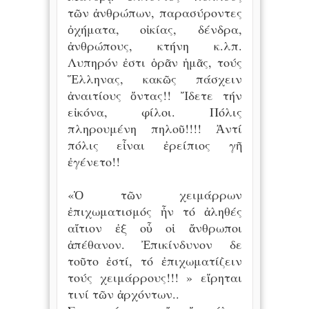
τῶν ἀνθρώπων, παρασύροντες
ὀχήματα, οἰκίας, δένδρα,
ἀνθρώπους, κτήνη κ.λπ.
Λυπηρόν ἐστι ὁρᾶν ἡμᾶς, τούς
Ἕλληνας, κακῶς πάσχειν
ἀναιτίους ὄντας!! Ἴδετε τήν
εἰκόνα, φίλοι. Πόλις
πληρουμένη πηλοῦ!!!! Ἀντί
πόλις εἶναι ἐρείπιος γῆ
ἐγένετο!!
«Ὁ τῶν χειμάρρων
ἐπιχωματισμός ἦν τό ἀληθές
αἴτιον ἐξ οὗ οἱ ἄνθρωποι
ἀπέθανον. Ἐπικίνδυνον δε
τοῦτο ἐστί, τό ἐπιχωματίζειν
τούς χειμάρρους!!! » εἴρηται
τινί τῶν ἀρχόντων..