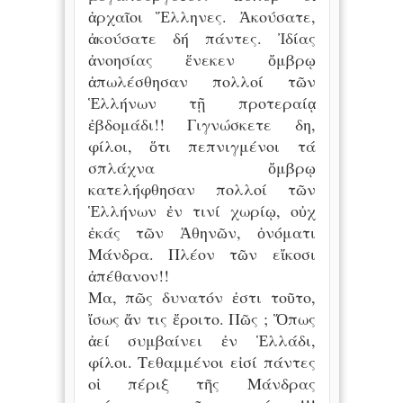
ἀρχαῖοι Ἕλληνες. Ἀκούσατε,
ἀκούσατε δή πάντες. Ἰδίας
ἀνοησίας ἕνεκεν ὄμβρῳ
ἀπωλέσθησαν πολλοί τῶν
Ἑλλήνων τῇ προτεραίᾳ
ἐβδομάδι!! Γιγνώσκετε δη,
φίλοι, ὅτι πεπνιγμένοι τά
σπλάχνα ὄμβρῳ
κατελήφθησαν πολλοί τῶν
Ἑλλήνων ἐν τινί χωρίῳ, οὐχ
ἐκάς τῶν Ἀθηνῶν, ὀνόματι
Μάνδρα. Πλέον τῶν εἴκοσι
ἀπέθανον!!
Μα, πῶς δυνατόν ἐστι τοῦτο,
ἴσως ἄν τις ἔροιτο. Πῶς ; Ὅπως
ἀεί συμβαίνει ἐν Ἑλλάδι,
φίλοι. Τεθαμμένοι εἰσί πάντες
οἱ πέριξ τῆς Μάνδρας