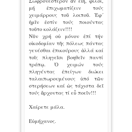
Σωφρονέστερον ἄν εἴη, φίλοι,
μή ἐπιχωματίζειν τούς
χειμάρρους τοῦ λοιποῦ. Ἐφ´
ἡμῖν ἐστίν τούς ποιούντας
τοῦτο κολάζειν!!!!
Νῦν χρή οὐ μόνον ἐπί τήν
οἰκοδομίαν τῆς πόλεως πάντας
γενέσθαι ἐπικούρους ἀλλά καί
τοῖς πληγεῖσι βοηθεῖν παντί
τρόπῳ. Ὁ χειμών τούς
πληγέντας ἐπείγων διώκει
ταλαιπωρουμένους ὑπό τῶν
στερήσεων καί ὡς τάχιστα δεῖ
τούς ἄρχοντας τί εὖ ποεῖν!!!
Χαίρετε μάλα.
Εὐμήχανος.