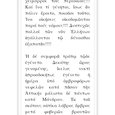
χείμαρροι τοῖς περιοίκοις!!!
Καί ἴνα τί γένηται, ἴσως ἄν
πάλιν ἔροιτο, ποιοῦσι τοῦτο;
Ἰνα οἰκήσεις οἰκοδομῶνται
παρά τούς νόμους!!! Δυστυχῶς
πολλοί τῶν νῦν Ἑλλήνων
ἀγάλλονται τῷ δύνασθαι
ἐξαπατᾶν!!!!
Ἡ δέ συμφορᾶ τρόπῳ τῷδε
ἐγένετο. Δεκάτης ὥρας
γενομένης, ἴκελος νυκτί
ἀπροσδοκήτως ἐγένετο ἡ
ἡμέρα ὑπό ὀμβροφόρων
νεφελῶν κατά πᾶσαν τήν
Ἀττικήν μάλιστα δέ πάντων
κατά Μάνδραν. Ἐκ τοῦ
σκότους αὐτίκα λάβρος ὄμβρος
μετά φοβερῶν βροντῶν